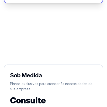
Com este plano você pode realizar:
6 Análises Completas CNPJ
ou 7 Análises Premium CPF
ou 10 Recomendações de Crédito
Contratar agora
Clique para voltar
Sob Medida
Sob Medida
Ideal para definir um plano que se adequa ao seu
Planos exclusivos para atender às necessidades da
negócio.
sua empresa
Ajuste no volume de consultas de acordo com a sua
Consulte
necessidade
Plano personalizado para o seu negócio