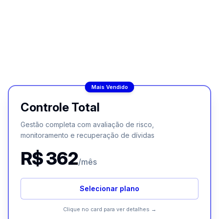
Contratar agora
Clique para voltar
Mais Vendido
Controle Total
Controle Total
Ideal para monitoramento de CNPJ/CPF e cobrança
Gestão completa com avaliação de risco,
para recuperação de dívidas.
monitoramento e recuperação de dívidas
Tudo do Essencial + Controle, mais:
R$ 362
Análise Completa CNPJ / Análise Premium CPF
/mês
Cobrança Inteligente (WhatsApp e E-mail)
Selecionar plano
Saúde do Seu Negócio
OK Alerta — Monitoramento 24h
Clique no card para ver detalhes →