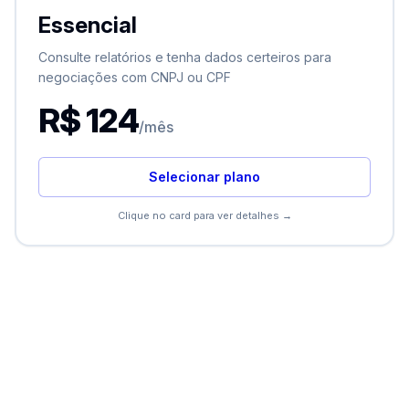
Essencial
Essencial
Ideal para realizar poucas consultas.
Consulte relatórios e tenha dados certeiros para
Consulta Mínima (Estadual) CPF/CNPJ
negociações com CNPJ ou CPF
Consulta Básica CPF/CNPJ
R$ 124
/mês
Localização Cadastral Simples
Negativação PEFIN
Selecionar plano
Com este plano você pode realizar:
Clique no card para ver detalhes →
6 Consultas Mínimas CNPJ
ou 5 Consultas Básicas
ou 6 Negativações PEFIN
Contratar agora
Clique para voltar