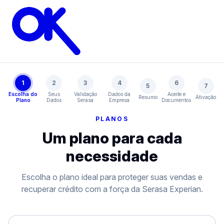
Rede OK
1
2
3
4
6
5
7
Escolha do
Seus
Validação
Dados da
Aceite e
Resumo
Ativação
Plano
Dados
Serasa
Empresa
Documentos
PLANOS
Um plano para cada
necessidade
Escolha o plano ideal para proteger suas vendas e
recuperar crédito com a força da Serasa Experian.