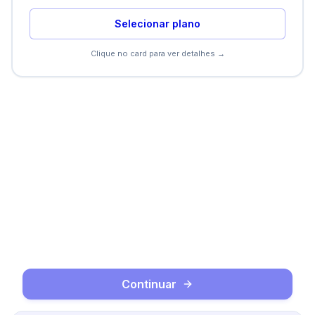
Selecionar plano
Contratar agora
Clique para voltar
Clique no card para ver detalhes →
Continuar