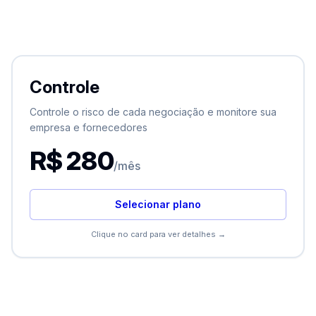
Controle
Controle
Tudo do Essencial, mais:
Controle o risco de cada negociação e monitore sua
Análise Intermediária CPF/CNPJ
empresa e fornecedores
Cobrança Inteligente (WhatsApp e E-mail)
R$ 280
/mês
Negativação PEFIN
Saúde do Seu Negócio
Selecionar plano
Com este plano você pode realizar:
Clique no card para ver detalhes →
4 Análises Intermediárias CNPJ
ou 5 Análises Intermediárias CPF
ou 13 Negativações PEFIN